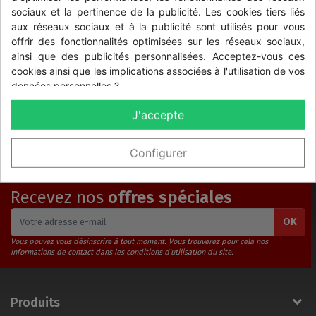
sociaux et la pertinence de la publicité. Les cookies tiers liés
aux réseaux sociaux et à la publicité sont utilisés pour vous
plaque mur
Minéralisant
offrir des fonctionnalités optimisées sur les réseaux sociaux,
écran Tressée
teinté bidon 5L
ainsi que des publicités personnalisées. Acceptez-vous ces
cookies ainsi que les implications associées à l'utilisation de vos
Prix
Prix
34,95 €
189,00 €
données personnelles ?
J'accepte
Affichage 1-2 de 2 article(s)

Retour en haut
Configurer
Recevez nos
offres spéciales
OK
Vous pouvez vous désinscrire à tout moment. Vous trouverez pour cela nos
informations de contact dans les conditions d'utilisation du site.
Produits