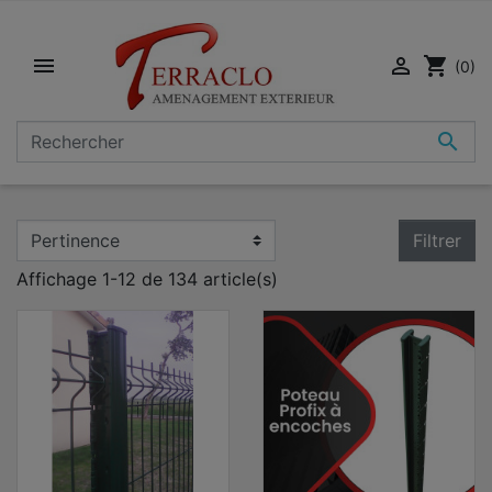


shopping_cart
(0)

Filtrer
Affichage 1-12 de 134 article(s)