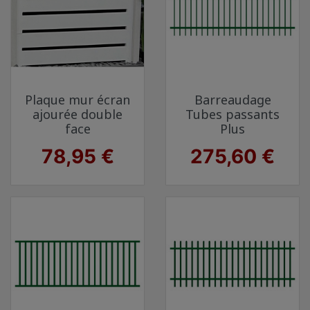
Plaque mur écran
Barreaudage
ajourée double
Tubes passants
face
Plus
Prix
Prix
78,95 €
275,60 €