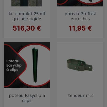
kit complet 25 ml
poteau Profix à
grillage rigide
encoches
Prix
Prix
516,30 €
11,95 €
poteau Easyclip à
tendeur n°2
clips