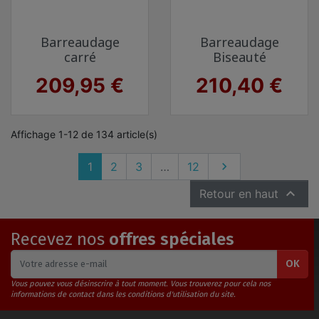
Barreaudage
Barreaudage
carré
Biseauté
Prix
Prix
209,95 €
210,40 €
Affichage 1-12 de 134 article(s)
Suivant
1
2
3
…
12


Retour en haut
Recevez nos
offres spéciales
OK
Vous pouvez vous désinscrire à tout moment. Vous trouverez pour cela nos
informations de contact dans les conditions d'utilisation du site.