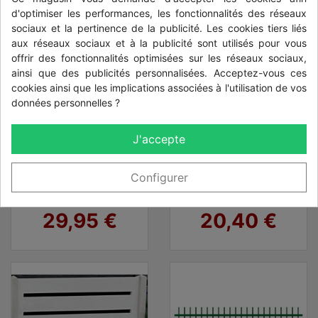
d'optimiser les performances, les fonctionnalités des réseaux
sociaux et la pertinence de la publicité. Les cookies tiers liés
aux réseaux sociaux et à la publicité sont utilisés pour vous
offrir des fonctionnalités optimisées sur les réseaux sociaux,
ainsi que des publicités personnalisées. Acceptez-vous ces
cookies ainsi que les implications associées à l'utilisation de vos
données personnelles ?
J'accepte
plaque
Panneau Rigide
soubassement
fil 5/5 mm
béton Ton gris
Configurer
béton
Prix
Prix
29,95 €
20,40 €