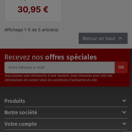
Prix
30,95 €
Affichage 1-5 de 5 article(s)

Retour en haut
Recevez nos
offres spéciales
OK
Vous pouvez vous désinscrire à tout moment. Vous trouverez pour cela nos
informations de contact dans les conditions d'utilisation du site.
Produits
Notre société
Votre compte