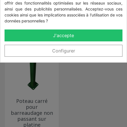
rond
carré
offrir des fonctionnalités optimisées sur les réseaux sociaux,
barreaudage
barreaudage
ainsi que des publicités personnalisées. Acceptez-vous ces
cookies ainsi que les implications associées à l'utilisation de vos
Prix
Prix
14,90 €
8,95 €
données personnelles ?
J'accepte
Configurer
Poteau carré
pour
barreaudage non
passant sur
platine