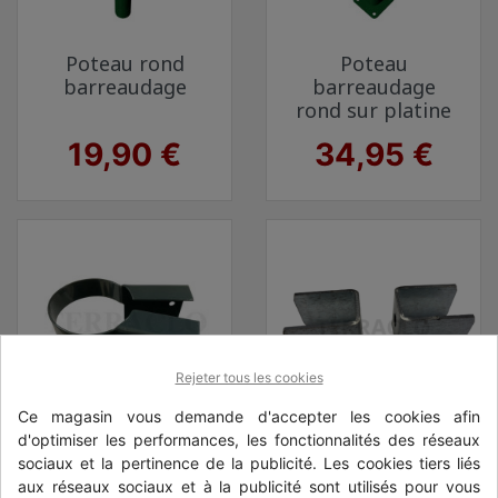
Poteau rond
Poteau
barreaudage
barreaudage
rond sur platine
Prix
Prix
19,90 €
34,95 €
Rejeter tous les cookies
Ce magasin vous demande d'accepter les cookies afin
d'optimiser les performances, les fonctionnalités des réseaux
Sachet de 2
Sachet de 2
sociaux et la pertinence de la publicité. Les cookies tiers liés
fixations poteau
fixations poteau
aux réseaux sociaux et à la publicité sont utilisés pour vous