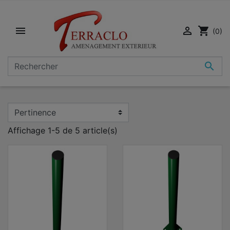


shopping_cart
(0)

Affichage 1-5 de 5 article(s)