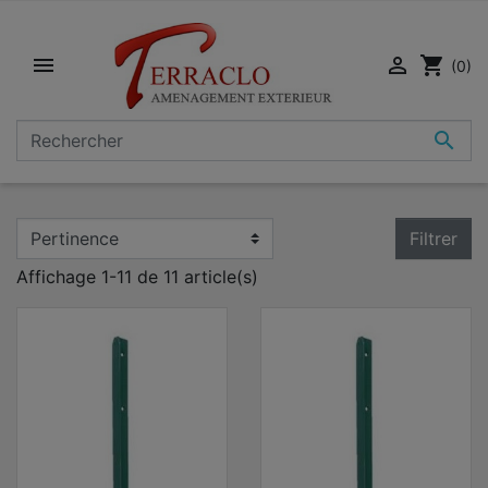


shopping_cart
(0)

Filtrer
Affichage 1-11 de 11 article(s)