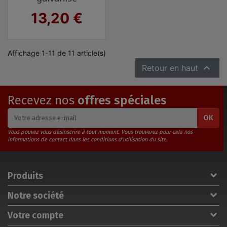
Prix
13,20 €
Affichage 1-11 de 11 article(s)

Retour en haut
Recevez nos
offres spéciales
OK
Vous pouvez vous désinscrire à tout moment. Vous trouverez pour cela nos
informations de contact dans les conditions d'utilisation du site.
Produits
Notre société
Votre compte