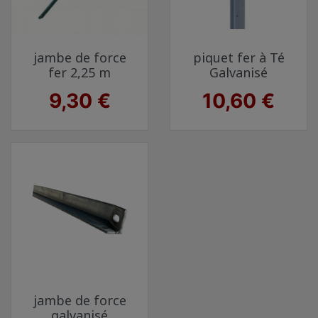
jambe de force
piquet fer à Té
fer 2,25 m
Galvanisé
Prix
Prix
9,30 €
10,60 €
jambe de force
galvanisé