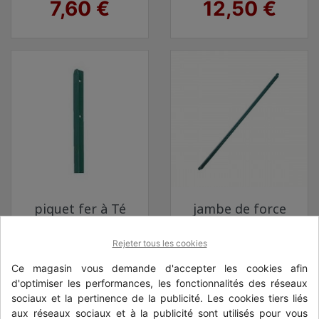
Prix
Prix
7,60 €
12,50 €
piquet fer à Té
jambe de force
2,50 m
fer 1,50 m
Prix
Prix
Rejeter tous les cookies
15,95 €
4,85 €
Ce magasin vous demande d'accepter les cookies afin
d'optimiser les performances, les fonctionnalités des réseaux
sociaux et la pertinence de la publicité. Les cookies tiers liés
aux réseaux sociaux et à la publicité sont utilisés pour vous