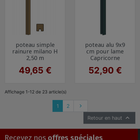
poteau simple
poteau alu 9x9
rainure milano H
cm pour lame
2,50 m
Capricorne
Prix
Prix
49,65 €
52,90 €
Affichage 1-12 de 23 article(s)
Suivant
1
2


Retour en haut
Recevez nos
offres spéciales