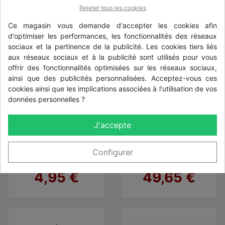
Rejeter tous les cookies
Ce magasin vous demande d'accepter les cookies afin
d'optimiser les performances, les fonctionnalités des réseaux
sociaux et la pertinence de la publicité. Les cookies tiers liés
aux réseaux sociaux et à la publicité sont utilisés pour vous
offrir des fonctionnalités optimisées sur les réseaux sociaux,
ainsi que des publicités personnalisées. Acceptez-vous ces
cookies ainsi que les implications associées à l'utilisation de vos
données personnelles ?
J'accepte
raidisseur bois
poteau double
pour clôture à
rainures milano
Configurer
lames empilables
Prix
Prix
4,95 €
49,65 €