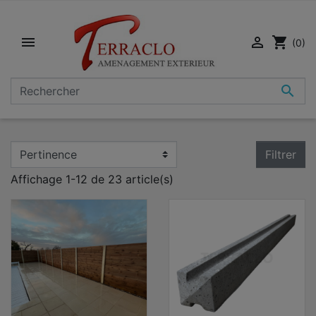


shopping_cart
(0)

Filtrer
Affichage 1-12 de 23 article(s)