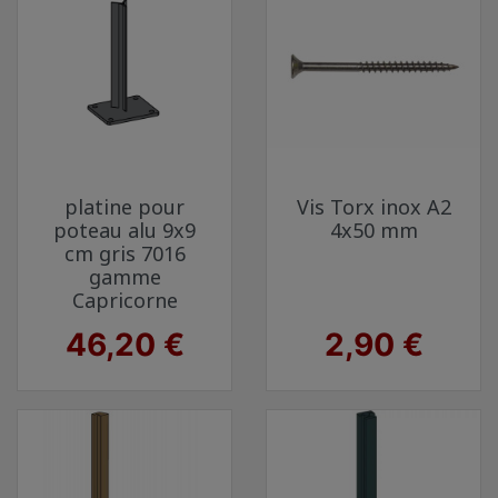
platine pour
Vis Torx inox A2
poteau alu 9x9
4x50 mm
cm gris 7016
gamme
Capricorne
Prix
Prix
46,20 €
2,90 €