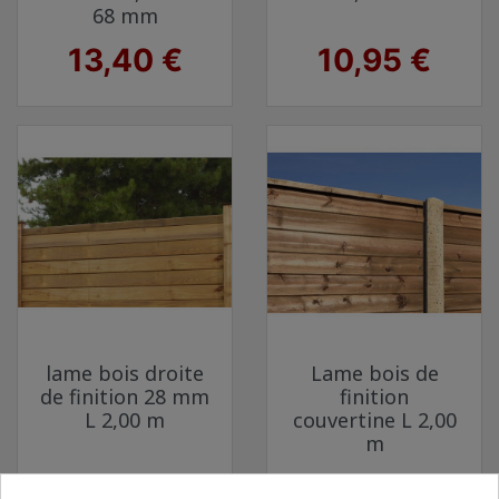
68 mm
Prix
Prix
13,40 €
10,95 €
lame bois droite
Lame bois de
de finition 28 mm
finition
L 2,00 m
couvertine L 2,00
m
Prix
Prix
7,95 €
21,95 €