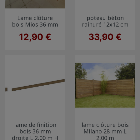
Lame clôture
poteau béton
bois Mios 36 mm
rainuré 12x12 cm
Prix
Prix
12,90 €
33,90 €
lame de finition
lame clôture bois
bois 36 mm
Milano 28 mm L
droite L 2,00 m H
2,00 m