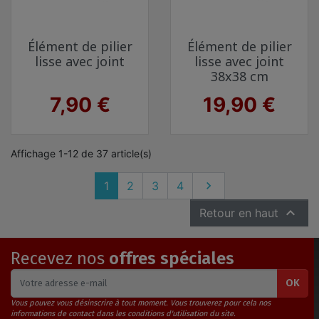
Élément de pilier
Élément de pilier
lisse avec joint
lisse avec joint
38x38 cm
Prix
Prix
7,90 €
19,90 €
Affichage 1-12 de 37 article(s)
Suivant
1
2
3
4


Retour en haut
Recevez nos
offres spéciales
OK
Vous pouvez vous désinscrire à tout moment. Vous trouverez pour cela nos
informations de contact dans les conditions d'utilisation du site.