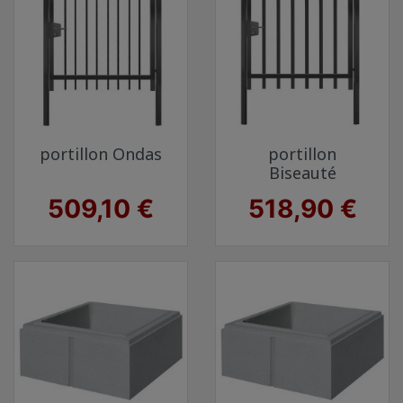
portillon Ondas
portillon
Biseauté
Prix
Prix
509,10 €
518,90 €