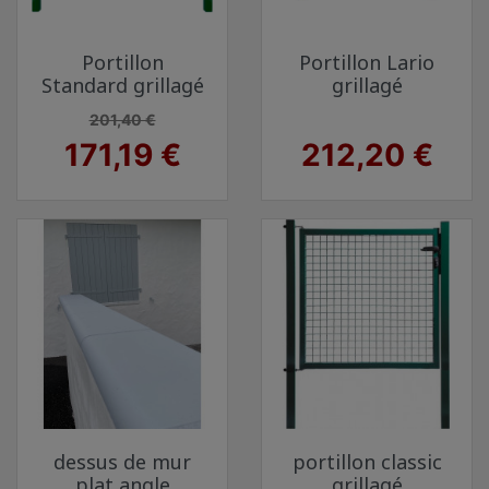
Portillon
Portillon Lario
Standard grillagé
grillagé
Prix de base
Prix
201,40 €
Prix
171,19 €
212,20 €
dessus de mur
portillon classic
plat angle
grillagé