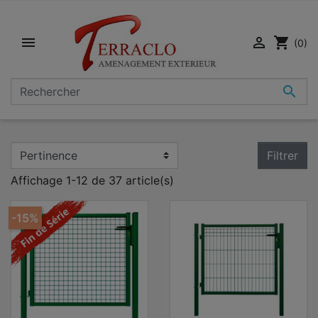


shopping_cart
(0)

Filtrer
Affichage 1-12 de 37 article(s)
-15%