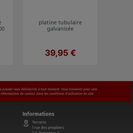
Aperçu rapide

é
platine tubulaire
00
galvanisée
Prix
39,95 €
s pouvez vous désinscrire à tout moment. Vous trouverez pour cela
 informations de contact dans les conditions d'utilisation du site.
Informations
Terraclo
1 rue des peupliers
Z.A. Eygreteau II