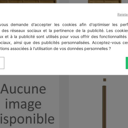
Rejete
ous demande d'accepter les cookies afin d'optimiser les perf
Aperçu rapide
Aperçu rapide


anneau écran Aquilon
Demi panneau écra
s des réseaux sociaux et la pertinence de la publicité. Les cookies
bois Aquilon
x et à la publicité sont utilisés pour vous offrir des fonctionnalités
ociaux, ainsi que des publicités personnalisées. Acceptez-vous ces
tions associées à l'utilisation de vos données personnelles ?
Prix
Prix
109,95 €
95,40 €