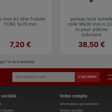
Aperçu rapide
Aperçu rapide


s inox A2 tête fraisée
poteau bois lamell
TORX 5x70 mm
collé 90x90 mm H 2,
m pour platine
tubulaire
Prix
Prix
7,20 €
38,50 €
ge 1-6 de 6 article(s)
Vou
S’ABONNER
nos
 société
Votre compte
on
Informations personnelles
s légales
Retours produit