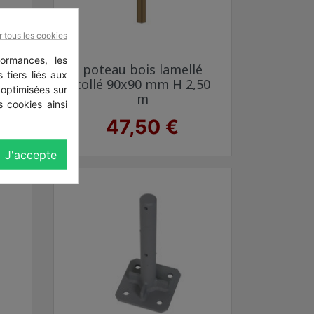
r tous les cookies
ormances, les
Aperçu rapide

n
poteau bois lamellé
 tiers liés aux
collé 90x90 mm H 2,50
 optimisées sur
m
 cookies ainsi
Prix
47,50 €
J'accepte