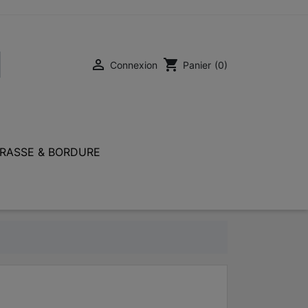

shopping_cart
Connexion
Panier
(0)
RASSE & BORDURE