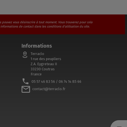
s pouvez vous désinscrire à tout moment. Vous trouverez pour cela
 informations de contact dans les conditions d'utilisation du site.
Informations
Terraclo
1 rue des peupliers
Z.A. Eygreteau II
33230 Coutras
France
05 57 46 83 56 / 06 74 14 85 66
contact@terraclo.fr