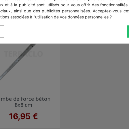
14,50 €
29,90 €
x et à la publicité sont utilisés pour vous offrir des fonctionnalités
ociaux, ainsi que des publicités personnalisées. Acceptez-vous ces
tions associées à l'utilisation de vos données personnelles ?
Aperçu rapide

ambe de force béton
brut (gris)
8x8 cm
Prix
16,95 €