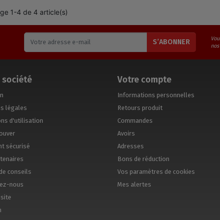
ge 1-4 de 4 article(s)
Vou
S’ABONNER
nos
 société
Votre compte
on
Informations personnelles
s légales
Retours produit
ns d'utilisation
Commandes
ouver
Avoirs
t sécurisé
Adresses
tenaires
Bons de réduction
de conseils
Vos paramètres de cookies
tez-nous
Mes alertes
site
n