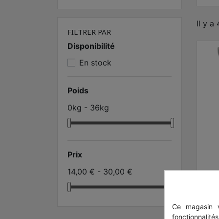
Il y a
FILTRER PAR
Disponibilité
En stock
Poids
0kg - 36kg
Prix
14,00 € - 30,00 €
p
Ce magasin v
fonctionnalité