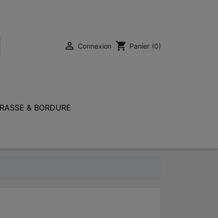

shopping_cart
Connexion
Panier
(0)
RASSE & BORDURE