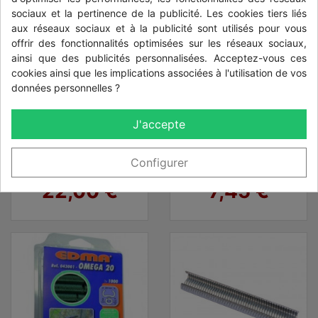
sociaux et la pertinence de la publicité. Les cookies tiers liés
aux réseaux sociaux et à la publicité sont utilisés pour vous
offrir des fonctionnalités optimisées sur les réseaux sociaux,
ainsi que des publicités personnalisées. Acceptez-vous ces
cookies ainsi que les implications associées à l'utilisation de vos
données personnelles ?
J'accepte
fil de tension
200 agrafes pour
galvanisé 2,7 mm
grillage
100 ml
Configurer
Prix
Prix
22,00 €
7,45 €