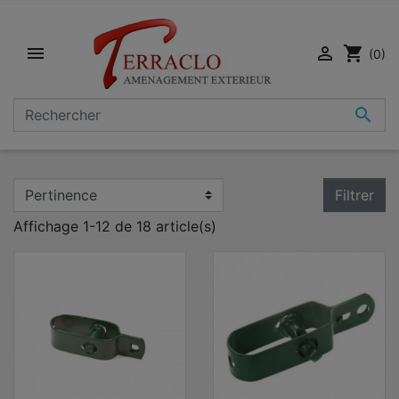


shopping_cart
(0)

Filtrer
Affichage 1-12 de 18 article(s)