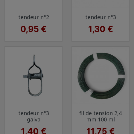
tendeur n°2
tendeur n°3
Prix
Prix
0,95 €
1,30 €
tendeur n°3
fil de tension 2,4
galva
mm 100 ml
Prix
Prix
1,40 €
11,75 €