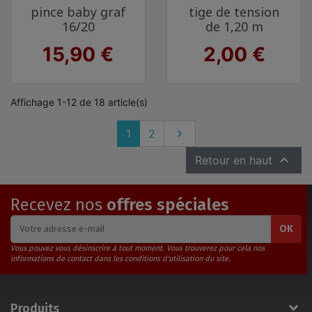
pince baby graf
tige de tension
16/20
de 1,20 m
Prix
Prix
15,90 €
2,00 €
Affichage 1-12 de 18 article(s)
Suivant
1
2


Retour en haut
Recevez nos
offres spéciales
OK
Vous pouvez vous désinscrire à tout moment. Vous trouverez pour cela nos
informations de contact dans les conditions d'utilisation du site.
Produits