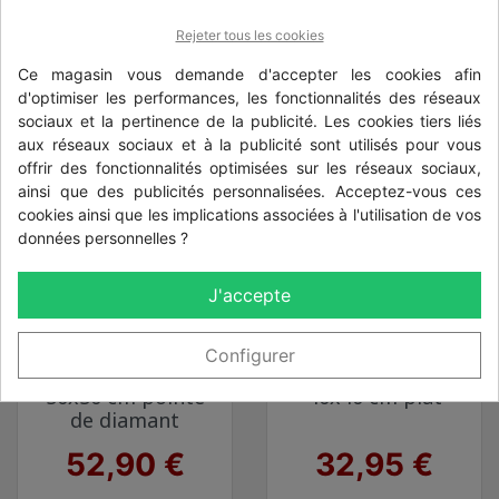
de diamant
Rejeter tous les cookies
Prix
Prix
4,95 €
29,90 €
Ce magasin vous demande d'accepter les cookies afin
d'optimiser les performances, les fonctionnalités des réseaux
sociaux et la pertinence de la publicité. Les cookies tiers liés
aux réseaux sociaux et à la publicité sont utilisés pour vous
offrir des fonctionnalités optimisées sur les réseaux sociaux,
ainsi que des publicités personnalisées. Acceptez-vous ces
cookies ainsi que les implications associées à l'utilisation de vos
données personnelles ?
J'accepte
Configurer
Chapeau de pilier
Chapeau de pilier
50x50 cm pointe
40x40 cm plat
de diamant
Prix
Prix
52,90 €
32,95 €