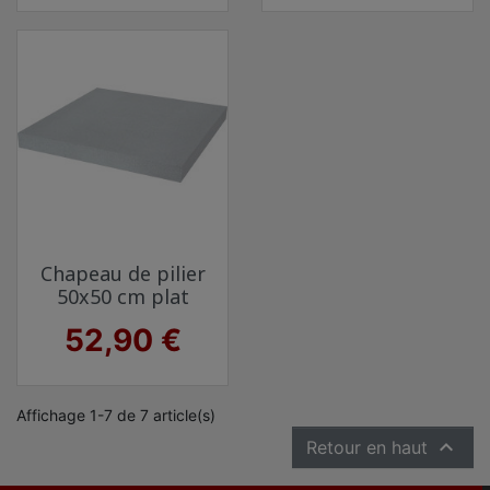
Chapeau de pilier
50x50 cm plat
Prix
52,90 €
Affichage 1-7 de 7 article(s)

Retour en haut