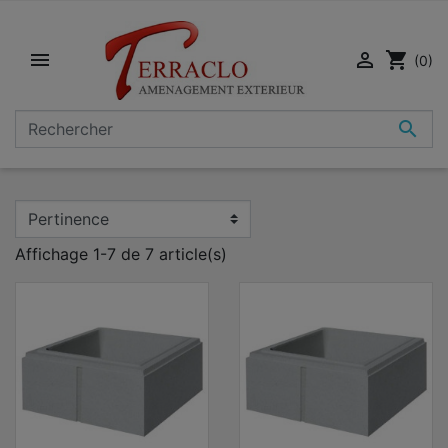


shopping_cart
(0)

Affichage 1-7 de 7 article(s)