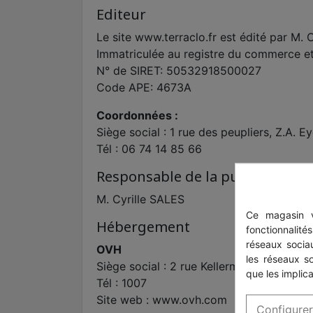
Editeur
Le site www.terraclo.fr est édité par M
Immatriculée au registre du commerce et
N° de SIRET: 50532918500027
Code APE: 4673A
Coordonnées :
Siège social : 1 rue des peupliers, Z.A. 
Tél : 06 74 14 85 66
Responsable de la publication
M. Cyrille SALES
Ce magasin v
Hébergement
fonctionnalité
réseaux sociau
OVH
les réseaux s
Siège social : 2 rue Kellermann – 59100 
que les implica
Tél : 1007
Site web : www.ovh.com
Configurer