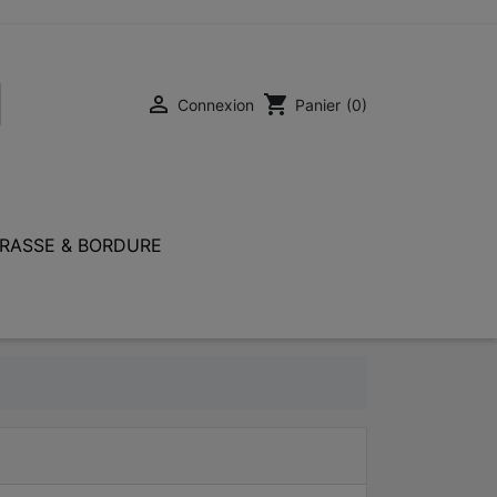

shopping_cart
Connexion
Panier
(0)
RASSE & BORDURE