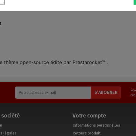
t
nt le thème open-source édité par Prestarocket™ .
Vou
S’ABONNER
nos
 société
Votre compte
on
Informations personnelles
s légales
Retours produit