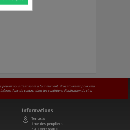
s pouvez vous désinscrire à tout moment. Vous trouverez pour cela
 informations de contact dans les conditions d'utilisation du site.
Informations
Terraclo
1 rue des peupliers
Z.A. Eygreteau II