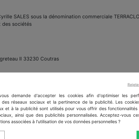
. Cyrille SALES sous la dénomination commerciale TERRACLO
 des sociétés
Eygreteau II 33230 Coutras
Rejete
ous demande d'accepter les cookies afin d'optimiser les perf
s des réseaux sociaux et la pertinence de la publicité. Les cookies
x et à la publicité sont utilisés pour vous offrir des fonctionnalités
ociaux, ainsi que des publicités personnalisées. Acceptez-vous ces
Roubaix – France
tions associées à l'utilisation de vos données personnelles ?