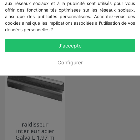
chapeau pour
lame composite
aux réseaux sociaux et à la publicité sont utilisés pour vous
poteau alu
cassiopée veinée
offrir des fonctionnalités optimisées sur les réseaux sociaux,
gamme
ainsi que des publicités personnalisées. Acceptez-vous ces
capricorne
cookies ainsi que les implications associées à l'utilisation de vos
données personnelles ?
Prix
Prix
11,60 €
30,75 €
J'accepte
Configurer
raidisseur
intérieur acier
Galva L 1,97 m