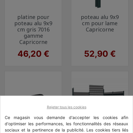
platine pour
poteau alu 9x9
poteau alu 9x9
cm pour lame
cm gris 7016
Capricorne
gamme
Capricorne
Prix
Prix
46,20 €
52,90 €
Rejeter tous les cookies
Ce magasin vous demande d'accepter les cookies afin
d'optimiser les performances, les fonctionnalités des réseaux
sociaux et la pertinence de la publicité. Les cookies tiers liés