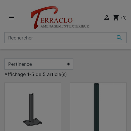


shopping_cart
(0)

Affichage 1-5 de 5 article(s)