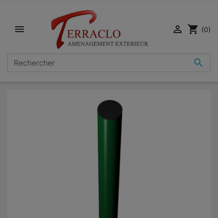


shopping_cart
(0)
