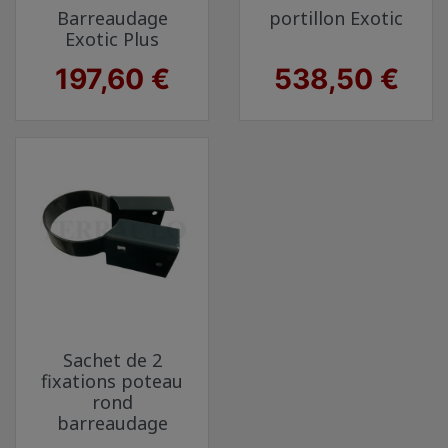
Barreaudage
portillon Exotic
Exotic Plus
Prix
Prix
197,60 €
538,50 €
Sachet de 2
fixations poteau
rond
barreaudage