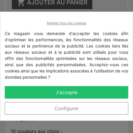

AJOUTER AU PANIER

sur commande
Rejeter tous les cookies
Ce magasin vous demande d'accepter les cookies afin
Partager
d'optimiser les performances, les fonctionnalités des réseaux
sociaux et la pertinence de la publicité. Les cookies tiers liés
aux réseaux sociaux et à la publicité sont utilisés pour vous
offrir des fonctionnalités optimisées sur les réseaux sociaux,
ainsi que des publicités personnalisées. Acceptez-vous ces
cookies ainsi que les implications associées à l'utilisation de vos
Description
Détails du produit
données personnelles ?
Poteau rond diamètre 60 mm à sceller
J'accepte
Hauteur disponible poteau à sceller :
Configurer
1,00 m / 1,30 m / 1,50 m / 1,90 m / 2,20 m / 2,35
m / 2,50 m
10 couleurs aux choix :