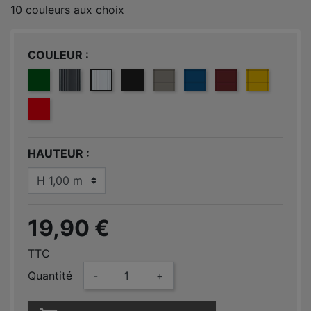
10 couleurs aux choix
COULEUR
VERT 6005
GRIS ANTHRACITE 7016
BLANC 9010
NOIR 9005
GRIS CLAIR 7030
BLEU 5005
ROUGE 3004
JAUNE 102
ROUGE 3000
HAUTEUR
19,90 €
TTC
Quantité
-
+