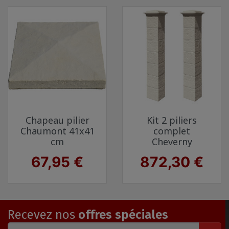
Chapeau pilier
Kit 2 piliers
Chaumont 41x41
complet
cm
Cheverny
Prix
Prix
67,95 €
872,30 €
Recevez nos
offres spéciales