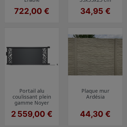
Prix
Prix
722,00 €
34,95 €
Portail alu
Plaque mur
coulissant plein
Ardésia
gamme Noyer
Prix
Prix
2 559,00 €
44,30 €