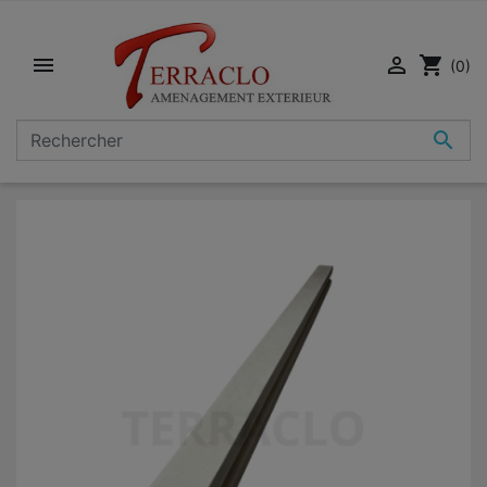


shopping_cart
(0)
