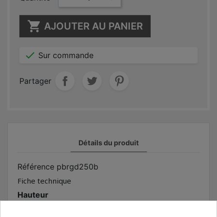

AJOUTER AU PANIER

Sur commande
Partager
Détails du produit
Référence
pbrgd250b
Fiche technique
Hauteur
2,50 m