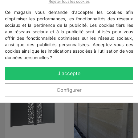
Rejeter tous les cookies
largeur
13 cm
Ce magasin vous demande d'accepter les cookies afin
d'optimiser les performances, les fonctionnalités des réseaux
Epaisseur
sociaux et la pertinence de la publicité. Les cookies tiers liés
11 cm
aux réseaux sociaux et à la publicité sont utilisés pour vous
Poids
offrir des fonctionnalités optimisées sur les réseaux sociaux,
58 kg
ainsi que des publicités personnalisées. Acceptez-vous ces
cookies ainsi que les implications associées à l'utilisation de vos
données personnelles ?
Les clients qui ont acheté ce produit ont
J'accepte
également acheté...
Configurer