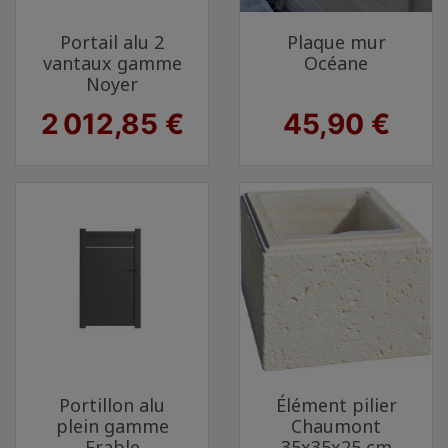
Portail alu 2
Plaque mur
vantaux gamme
Océane
Noyer
Prix
Prix
2 012,85 €
45,90 €
Portillon alu
Élément pilier
plein gamme
Chaumont
Erable
35x35x25 cm