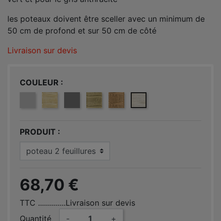
les poteaux doivent être sceller avec un minimum de
50 cm de profond et sur 50 cm de côté
Livraison sur devis
COULEUR
GRIS
TON PIERRE
GRIS ANTHRACITE
TON BOIS ÉTUVÉ (VERT)
TON BOIS (MARRON)
TON BLANC
PRODUIT
68,70 €
TTC
..............Livraison sur devis
Quantité
-
+