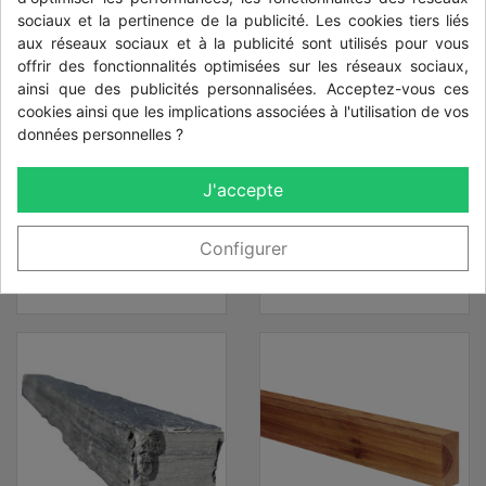
sociaux et la pertinence de la publicité. Les cookies tiers liés
aux réseaux sociaux et à la publicité sont utilisés pour vous
offrir des fonctionnalités optimisées sur les réseaux sociaux,
ainsi que des publicités personnalisées. Acceptez-vous ces
cookies ainsi que les implications associées à l'utilisation de vos
données personnelles ?
J'accepte
Dalle d'ardoise
Dalle d'ardoise
150 x 50 cm
200 x 50 cm
Configurer
Prix
Prix
79,95 €
123,90 €