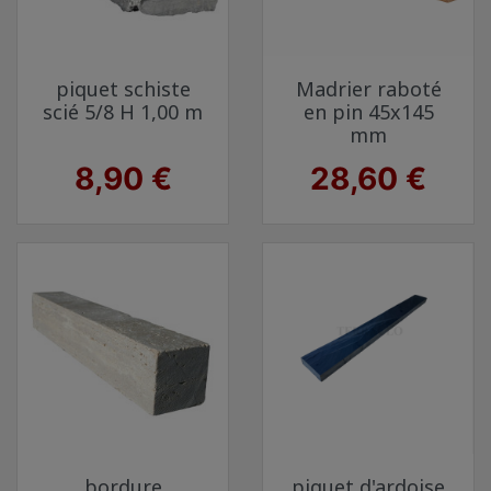
piquet schiste
Madrier raboté
scié 5/8 H 1,00 m
en pin 45x145
mm
Prix
Prix
8,90 €
28,60 €
bordure
piquet d'ardoise