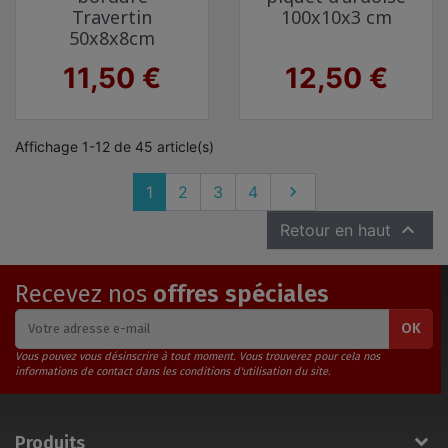
Travertin
100x10x3 cm
50x8x8cm
Prix
Prix
11,50 €
12,50 €
Affichage 1-12 de 45 article(s)
Suivant
1
2
3
4


Retour en haut
Recevez nos
offres spéciales
OK
Vous pouvez vous désinscrire à tout moment. Vous trouverez pour cela nos
informations de contact dans les conditions d'utilisation du site.
Produits