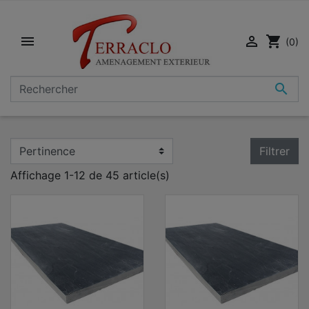


shopping_cart
(0)

Filtrer
Affichage 1-12 de 45 article(s)