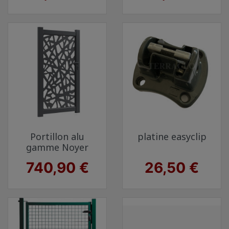
Portillon alu
platine easyclip
gamme Noyer
Prix
Prix
740,90 €
26,50 €