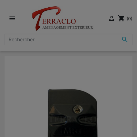


shopping_cart
(0)
