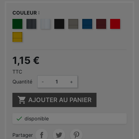
COULEUR
VERT 6005
GRIS ANTHRACITE 7016
BLANC 9010
NOIR 9005
GRIS CLAIR 7030
BLEU 5005
ROUGE 3004
ROUGE 30
JAUNE 1021
1,15 €
TTC
Quantité
-
+

AJOUTER AU PANIER

disponible
Partager