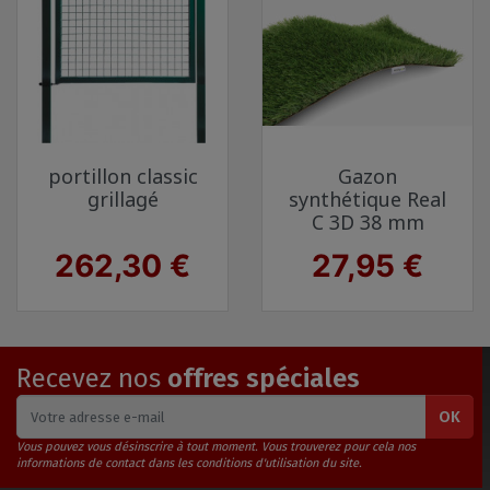
portillon classic
Gazon
grillagé
synthétique Real
C 3D 38 mm
Prix
Prix
262,30 €
27,95 €
Recevez nos
offres spéciales
OK
Vous pouvez vous désinscrire à tout moment. Vous trouverez pour cela nos
informations de contact dans les conditions d'utilisation du site.