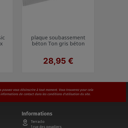
Aperçu rapide

sic
plaque soubassement
racite 7016
 x
béton Ton gris béton
Prix
28,95 €
s pouvez vous désinscrire à tout moment. Vous trouverez pour cela
 informations de contact dans les conditions d'utilisation du site.
Informations
Terraclo
1 rue des peupliers