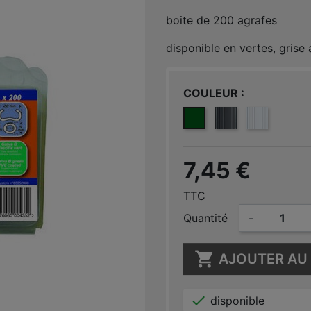
boite de 200 agrafes
disponible en vertes, grise 
COULEUR
VERT 6005
GRIS ANTHRACIT
BLANC 901
7,45 €
TTC
Quantité
-

AJOUTER AU 

disponible