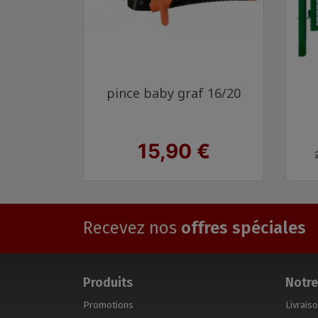
Aperçu rapide

pince baby graf 16/20
Prix
15,90 €
Recevez nos
offres spéciales
Produits
Notre
Promotions
Livrais