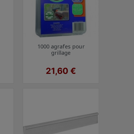
Aperçu rapide

1000 agrafes pour
racite 7016
Vert 6005
Gris anthracite 7016
Noir 9005
grillage
Prix
21,60 €