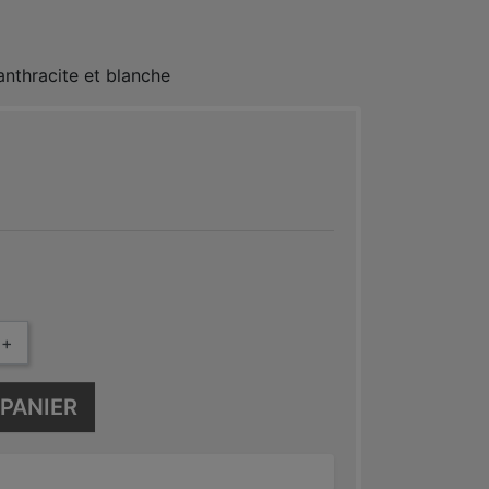
anthracite et blanche
E 7016
0
+
PANIER