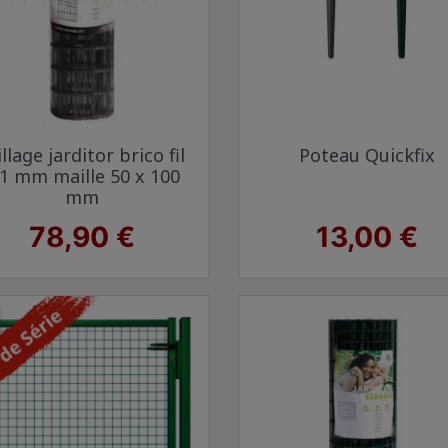
Aperçu rapide
Aperçu rapide


illage jarditor brico fil
Poteau Quickfix
Vert 6005
Gris anthracite 7016
Vert 6005
Gris anth
,1 mm maille 50 x 100
mm
Prix
Prix
78,90 €
13,00 €