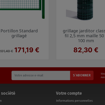
Aperçu rapide
Aperçu rapide


Portillon Standard
grillage jarditor clas
Vert 6005
Gris anthracite 7016
Vert 6005
Gris anth
grillagé
fil 2,5 mm maille 50
100 mm
Prix de base
Prix
Prix
171,19 €
82,30 €
201,40 €
Vou
S’ABONNER
nos
 société
Votre compte
on
Informations personnelles