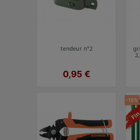
Aperçu rapide

tendeur n°2
gr
Vert 6005
Gris anthracite 7016
2
Prix
0,95 €
-15%