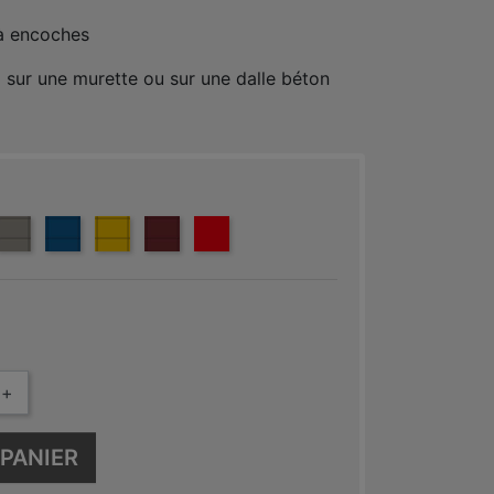
 à encoches
x sur une murette ou sur une dalle béton
E 7016
0
 9005
GRIS CLAIR 7030
BLEU 5005
JAUNE 1021
ROUGE 3004
ROUGE 3000
+
PANIER