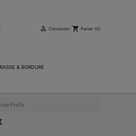

shopping_cart
Connexion
Panier
(0)
RASSE & BORDURE
atine Profix
X