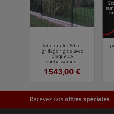
Aperçu rapide

kit complet 50 ml
p
Vert 6005
Gris anthracite 7016
grillage rigide avec
plaque de
soubassement
Prix
1 543,00 €
Recevez nos
offres spéciales