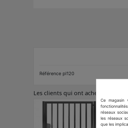
Référence
pl120
Les clients qui ont acheté ce produ
Ce magasin v
fonctionnalité
réseaux sociau
les réseaux s
que les implica