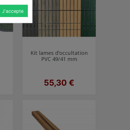
J'accepte
Aperçu rapide

Kit lames d'occultation
racite 7016
Vert 6005
Gris anthracite 7016
quartz
bois clair
PVC 49/41 mm
Prix
55,30 €