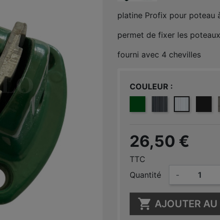
platine Profix pour poteau
permet de fixer les poteau
fourni avec 4 chevilles
COULEUR
VERT 6005
GRIS ANTHRACIT
BLANC 901
NOIR
26,50 €
TTC
Quantité
-

AJOUTER AU 