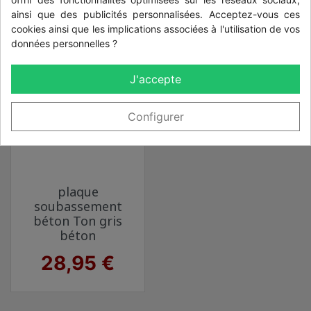
VOUS AIMEREZ AUSSI
ainsi que des publicités personnalisées. Acceptez-vous ces
cookies ainsi que les implications associées à l'utilisation de vos
données personnelles ?
J'accepte
Configurer
plaque
soubassement
béton Ton gris
béton
Prix
28,95 €