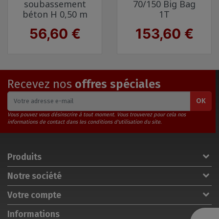
soubassement
70/150 Big Bag
béton H 0,50 m
1T
Prix
Prix
56,60 €
153,60 €
Recevez nos
offres spéciales
OK
Vous pouvez vous désinscrire à tout moment. Vous trouverez pour cela nos
informations de contact dans les conditions d'utilisation du site.
Produits
Notre société
Votre compte
Informations