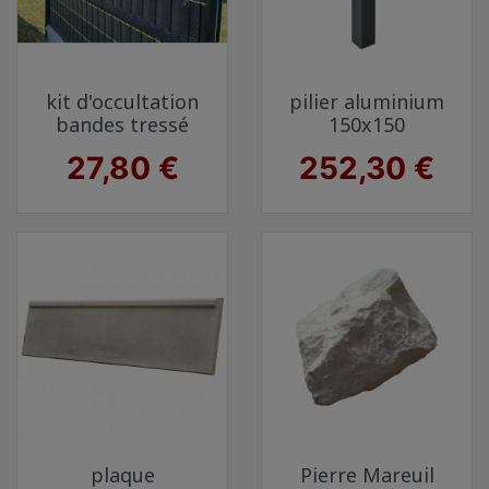
kit d'occultation
pilier aluminium
bandes tressé
150x150
Prix
Prix
27,80 €
252,30 €
plaque
Pierre Mareuil