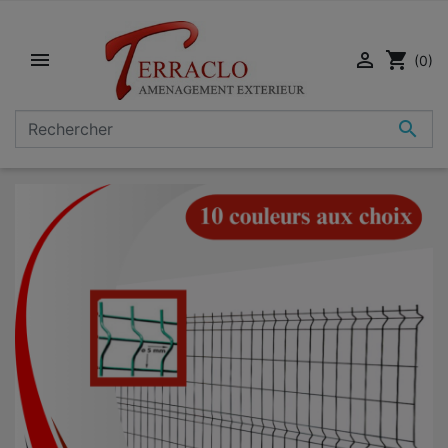


shopping_cart
(0)
