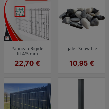
Panneau Rigide
galet Snow Ice
fil 4/5 mm
Prix
Prix
22,70 €
10,95 €