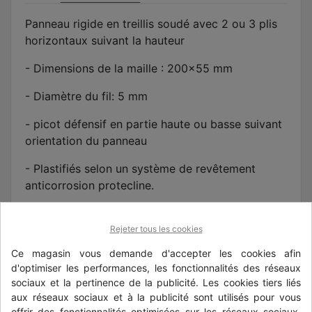
Panneau rigide en treillis soudé avec 2 ou 3 plis
horizontaux suivant la hauteur
- Dimensions de la maille : 200x55 mm
- Diamètre du fil: 5 mm
- picot défensif en partie haute ou basse suivant
orientation du panneau
- Plastifiés selon un système de revêtement
anticorrosion protecline.
- épaisseur minimale: 100 microns
Rejeter tous les cookies
- Disponible en plusieurs coloris vert 6005, gris
Ce magasin vous demande d'accepter les cookies afin
anthracite 7016, blanc 9010, noir 9005, gris 7030,
d'optimiser les performances, les fonctionnalités des réseaux
bleu 5005, rouge 3000, rouge 3004, jaune 1021
sociaux et la pertinence de la publicité. Les cookies tiers liés
aux réseaux sociaux et à la publicité sont utilisés pour vous
offrir des fonctionnalités optimisées sur les réseaux sociaux,