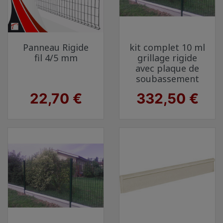
Panneau Rigide
kit complet 10 ml
fil 4/5 mm
grillage rigide
avec plaque de
soubassement
Prix
Prix
22,70 €
332,50 €