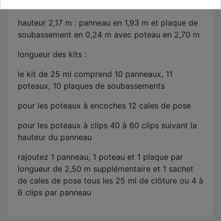
encoches en 2,40 m et poteau à clips en 2,50 m
hauteur 2,17 m : panneau en 1,93 m et plaque de
soubassement en 0,24 m avec poteau en 2,70 m
longueur des kits :
le kit de 25 ml comprend 10 panneaux, 11
poteaux, 10 plaques de soubassements
pour les poteaux à encoches 12 cales de pose
pour les poteaux à clips 40 à 60 clips suivant la
hauteur du panneau
rajoutez 1 panneau, 1 poteau et 1 plaque par
longueur de 2,50 m supplémentaire et 1 sachet
de cales de pose tous les 25 ml de clôture ou 4 à
6 clips par panneau