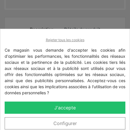
Description
Détails du produit
Rejeter tous les cookies
hauteur des kits :
Ce magasin vous demande d'accepter les cookies afin
hauteur 1,27 m : panneau en 1,03 m et plaque de
d'optimiser les performances, les fonctionnalités des réseaux
soubassement en 0,24 m avec poteau à
sociaux et la pertinence de la publicité. Les cookies tiers liés
aux réseaux sociaux et à la publicité sont utilisés pour vous
encoches en 1,70 m et poteau à clips en 1,60 m
offrir des fonctionnalités optimisées sur les réseaux sociaux,
hauteur 1,47 m : panneau en 1,23 m et plaque de
ainsi que des publicités personnalisées. Acceptez-vous ces
cookies ainsi que les implications associées à l'utilisation de vos
soubassement en 0,24 m avec poteau en 2,00 m
données personnelles ?
hauteur 1,77 m : panneau en 1,53 m et plaque de
soubassement en 0,24 m avec poteau en 2,20 m
J'accepte
hauteur 1,97 m : panneau en 1,73 m et plaque de
Configurer
soubassement en 0,24 m avec poteau à