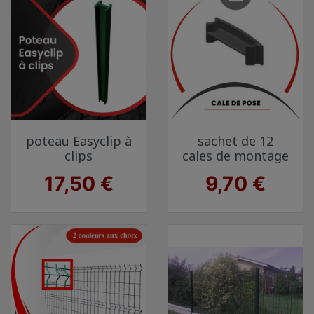
poteau Easyclip à
sachet de 12
clips
cales de montage
Prix
Prix
17,50 €
9,70 €