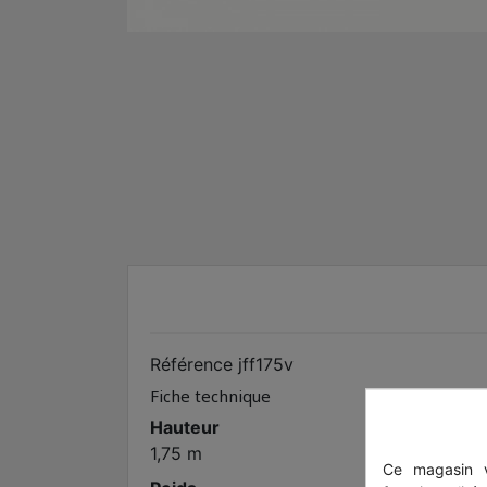
Référence
jff175v
Fiche technique
Hauteur
1,75 m
Ce magasin v