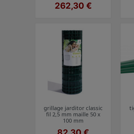
Prix
262,30 €
Aperçu rapide

grillage jarditor classic
t
Vert 6005
Gris anthracite 7016
fil 2,5 mm maille 50 x
100 mm
Prix
82,30 €