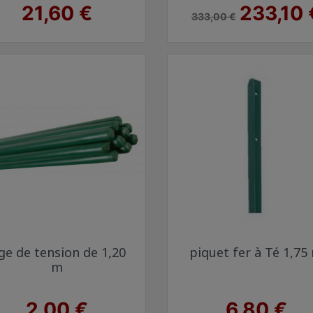
Prix
Prix de base
Prix
21,60 €
233,10 
333,00 €
Aperçu rapide
Aperçu rapide


ige de tension de 1,20
piquet fer à Té 1,75
Vert 6005
Gris anthracite 7016
Vert 6005
Gris anth
m
Prix
Prix
2,00 €
6,80 €