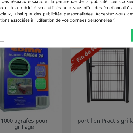
s des réseaux sociaux et la pertinence de la publicité. Les cookies
x et à la publicité sont utilisés pour vous offrir des fonctionnalités
ociaux, ainsi que des publicités personnalisées. Acceptez-vous ces
tions associées à l'utilisation de vos données personnelles ?
it ont également acheté...
-30%
Aperçu rapide
Aperçu rapide


1000 agrafes pour
portillon Practis grill
Vert 6005
Gris anthracite 7016
Noir 9005
Vert 6005
Gris anth
grillage