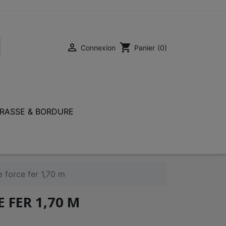

shopping_cart
Connexion
Panier
(0)
RASSE & BORDURE
 force fer 1,70 m
 FER 1,70 M