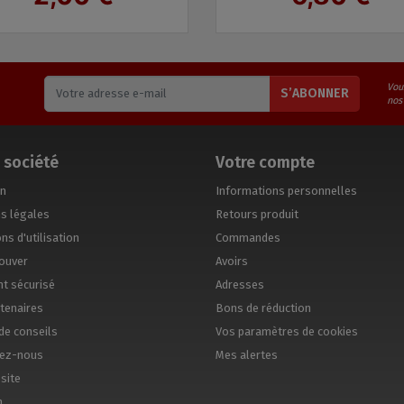
Vou
S’ABONNER
nos
 société
Votre compte
on
Informations personnelles
s légales
Retours produit
ns d'utilisation
Commandes
ouver
Avoirs
t sécurisé
Adresses
tenaires
Bons de réduction
de conseils
Vos paramètres de cookies
tez-nous
Mes alertes
site
n